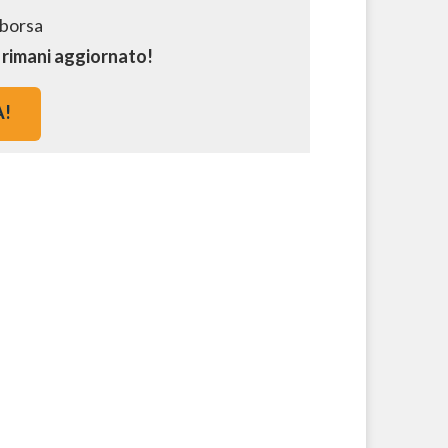
e rimani aggiornato!
A!