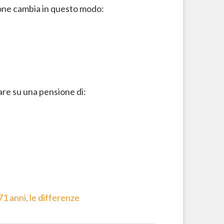
ione cambia in questo modo:
are su una pensione di:
71 anni, le differenze