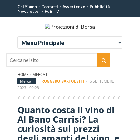
Chi Siamo
Contatti
Avvertenze
Pubblicità
Newsletter
PdB TV
HOME
»
MERCATI
Mercati
RUGGERO BARTOLETTI
-
6 SETTEMBRE
2023 - 09:28
Quanto costa il vino di
Al Bano Carrisi? La
curiosità sui prezzi
degli amanti del vino, e