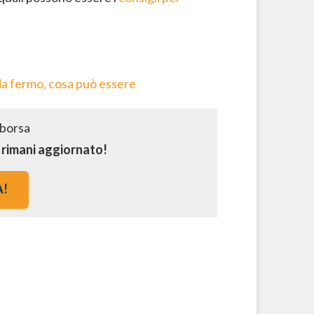
da fermo, cosa può essere
e rimani aggiornato!
A!