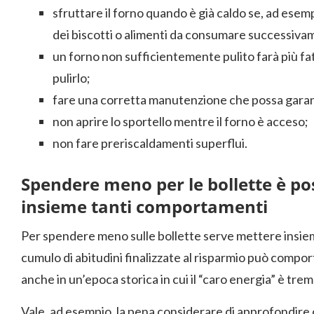
sfruttare il forno quando è già caldo se, ad esemp
dei biscotti o alimenti da consumare successiva
un forno non sufficientemente pulito farà più f
pulirlo;
fare una corretta manutenzione che possa garanti
non aprire lo sportello mentre il forno è acceso;
non fare preriscaldamenti superflui.
Spendere meno per le bollette è po
insieme tanti comportamenti
Per spendere meno sulle bollette serve mettere insiem
cumulo di abitudini finalizzate al risparmio può compor
anche in un’epoca storica in cui il “caro energia” è t
Vale, ad esempio, la pena considerare di approfondire 