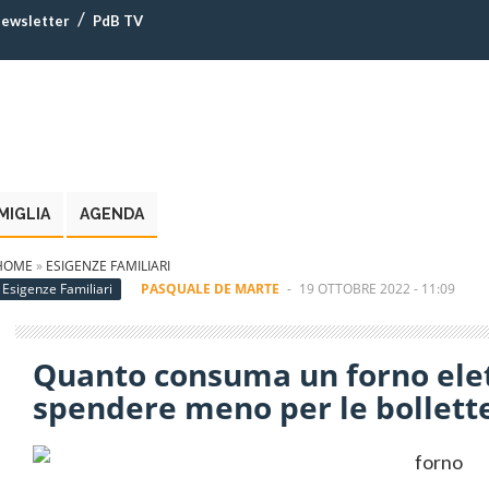
ewsletter
PdB TV
MIGLIA
AGENDA
HOME
»
ESIGENZE FAMILIARI
Esigenze Familiari
PASQUALE DE MARTE
-
19 OTTOBRE 2022 - 11:09
Quanto consuma un forno elet
spendere meno per le bollett