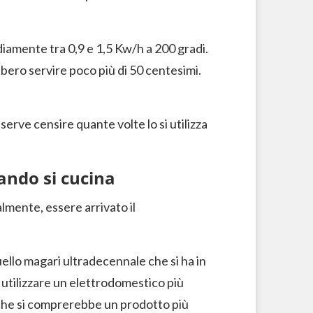
iamente tra 0,9 e 1,5 Kw/h a 200 gradi.
bero servire poco più di 50 centesimi.
serve censire quante volte lo si utilizza
ando si cucina
mente, essere arrivato il
ello magari ultradecennale che si ha in
di utilizzare un elettrodomestico più
 che si comprerebbe un prodotto più