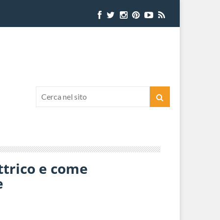
trico e come
e