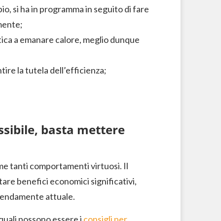
io, si ha in programma in seguito di fare
mente;
atica a emanare calore, meglio dunque
re la tutela dell’efficienza;
ssibile, basta mettere
e tanti comportamenti virtuosi. Il
tare benefici economici significativi,
remendamente attuale.
quali possono essere i
consigli per