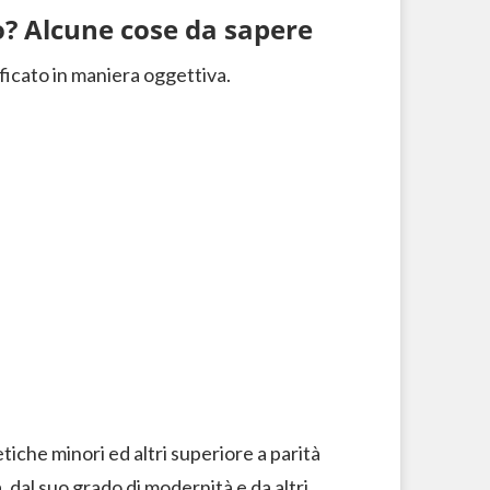
? Alcune cose da sapere
ficato in maniera oggettiva.
che minori ed altri superiore a parità
 dal suo grado di modernità e da altri