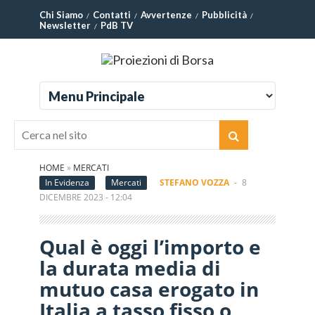
Chi Siamo
Contatti
Avvertenze
Pubblicità
Newsletter
PdB TV
HOME
»
MERCATI
In Evidenza
Mercati
STEFANO VOZZA
-
8
DICEMBRE 2023 - 12:04
Qual è oggi l’importo e
la durata media di
mutuo casa erogato in
Italia a tasso fisso o