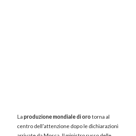
La
produzione mondiale di oro
torna al
centro dell’attenzione dopo le dichiarazioni
arrivate da Mosca. Il ministro russo delle