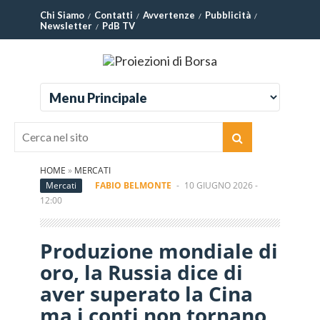
Chi Siamo
Contatti
Avvertenze
Pubblicità
Newsletter
PdB TV
HOME
»
MERCATI
Mercati
FABIO BELMONTE
-
10 GIUGNO 2026 -
12:00
Produzione mondiale di
oro, la Russia dice di
aver superato la Cina
ma i conti non tornano