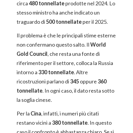
circa
480 tonnellate
prodotte nel 2024. Lo
stesso ministro ha anche indicato un
traguardo di
500 tonnellate
per il 2025.
Il problema è che le principali stime esterne
non confermano questo salto. Il
World
Gold Council
, che resta una fonte di
riferimento per il settore, colloca la Russia
intorno a
330 tonnellate
. Altre
ricostruzioni parlano di
345
oppure
360
tonnellate
. In ogni caso, il dato resta sotto
la soglia cinese.
Per la
Cina
, infatti, i numeri più citati
restano vicini a
380 tonnellate
. In questo
caso il confronto è abbastanza chiaro. Se si