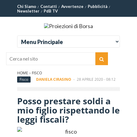
Chi Siamo
Contatti
Avvertenze
Pubblicità
Newsletter
PdB TV
HOME
»
FISCO
Fisco
DANIELA CIRASINO
-
28 APRILE 2020 - 08:12
Posso prestare soldi a
mio figlio rispettando le
leggi fiscali?