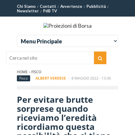
Chi Siamo
Contatti
Avvertenze
Pubblicità
Newsletter
PdB TV
HOME
»
FISCO
Fisco
ALBERT VERDESE
-
8 MAGGIO 2022 - 13:36
Per evitare brutte
sorprese quando
riceviamo l’eredità
ricordiamo questa