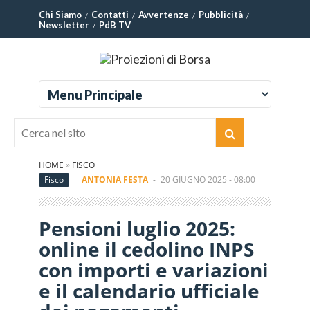
Chi Siamo
Contatti
Avvertenze
Pubblicità
Newsletter
PdB TV
HOME
»
FISCO
Fisco
ANTONIA FESTA
-
20 GIUGNO 2025 - 08:00
Pensioni luglio 2025:
online il cedolino INPS
con importi e variazioni
e il calendario ufficiale