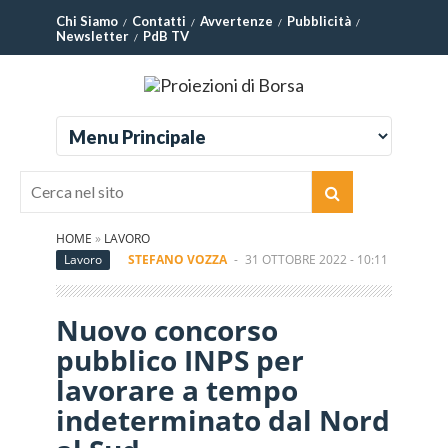
Chi Siamo
Contatti
Avvertenze
Pubblicità
Newsletter
PdB TV
HOME
»
LAVORO
Lavoro
STEFANO VOZZA
-
31 OTTOBRE 2022 - 10:11
Nuovo concorso
pubblico INPS per
lavorare a tempo
indeterminato dal Nord