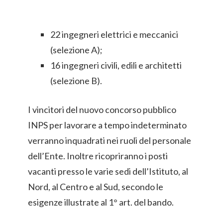
22 ingegneri elettrici e meccanici
(selezione A);
16 ingegneri civili, edili e architetti
(selezione B).
I vincitori del nuovo concorso pubblico
INPS per lavorare a tempo indeterminato
verranno inquadrati nei ruoli del personale
dell’Ente. Inoltre ricopriranno i posti
vacanti presso le varie sedi dell’Istituto, al
Nord, al Centro e al Sud, secondo le
esigenze illustrate al 1° art. del bando.