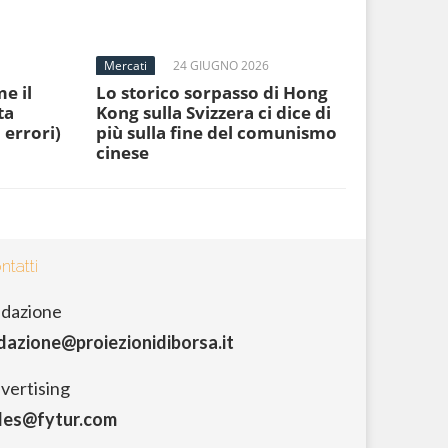
Mercati
24 GIUGNO 2026
e il
Lo storico sorpasso di Hong
ta
Kong sulla Svizzera ci dice di
 errori)
più sulla fine del comunismo
cinese
ntatti
dazione
dazione@proiezionidiborsa.it
vertising
les@fytur.com