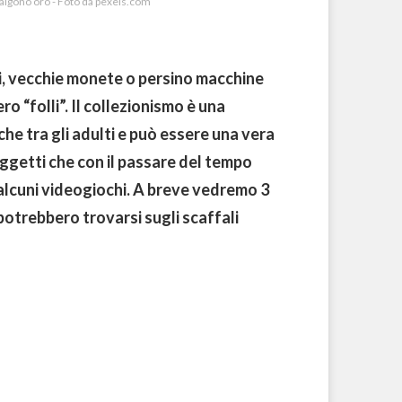
valgono oro - Foto da pexels.com
, vecchie monete o persino macchine
ro “folli”. Il collezionismo è una
che tra gli adulti e può essere una vera
oggetti che con il passare del tempo
lcuni videogiochi. A breve vedremo 3
 potrebbero trovarsi sugli scaffali