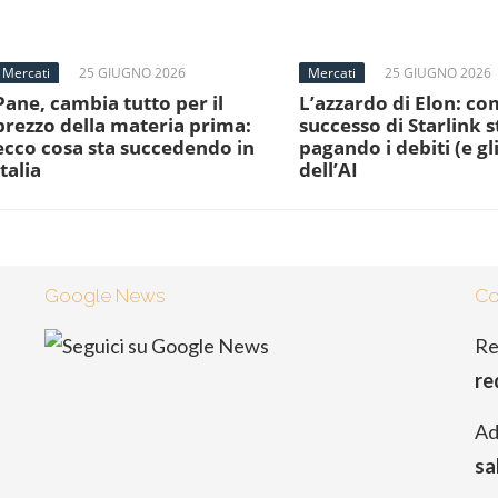
Mercati
25 GIUGNO 2026
Mercati
25 GIUGNO 2026
Pane, cambia tutto per il
L’azzardo di Elon: com
prezzo della materia prima:
successo di Starlink s
ecco cosa sta succedendo in
pagando i debiti (e gli
Italia
dell’AI
Google News
Co
Re
re
Ad
sa