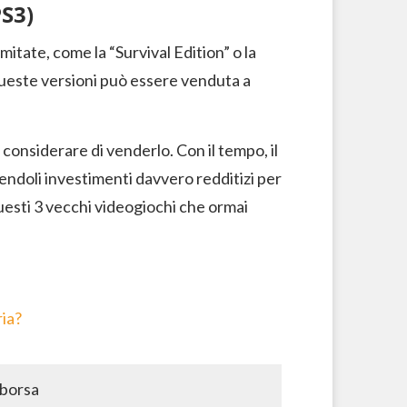
PS3)
limitate, come la “Survival Edition” o la
queste versioni può essere venduta a
i considerare di venderlo. Con il tempo, il
endoli investimenti davvero redditizi per
uesti 3 vecchi videogiochi che ormai
ria?