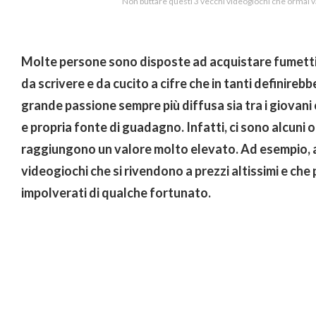
Non buttare questi 3 vecchi videogiochi che ormai 
Molte persone sono disposte ad acquistare fumetti
da scrivere e da cucito a cifre che in tanti definirebbe
grande passione sempre più diffusa sia tra i giovani 
e propria fonte di guadagno. Infatti, ci sono alcuni 
raggiungono un valore molto elevato. Ad esempio, a
videogiochi che si rivendono a prezzi altissimi e che
impolverati di qualche fortunato.