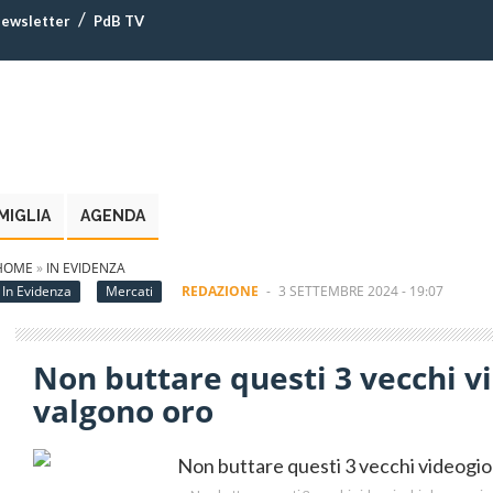
ewsletter
PdB TV
MIGLIA
AGENDA
HOME
»
IN EVIDENZA
In Evidenza
Mercati
REDAZIONE
-
3 SETTEMBRE 2024 - 19:07
Non buttare questi 3 vecchi v
valgono oro