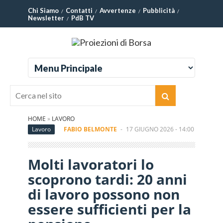
Chi Siamo
Contatti
Avvertenze
Pubblicità
Newsletter
PdB TV
HOME
»
LAVORO
Lavoro
FABIO BELMONTE
-
17 GIUGNO 2026 - 14:00
Molti lavoratori lo
scoprono tardi: 20 anni
di lavoro possono non
essere sufficienti per la