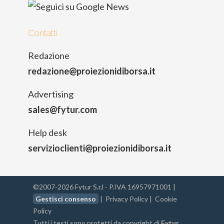
Contatti
Redazione
redazione@proiezionidiborsa.it
Advertising
sales@fytur.com
Help desk
servizioclienti@proiezionidiborsa.it
©2007-2026 Fytur S.r.l - P.IVA 16957971001 |
Gestisci consenso
|
Privacy Policy
|
Cookie
Policy
Tutti i testi sono protetti da copyright di
Fytur
.