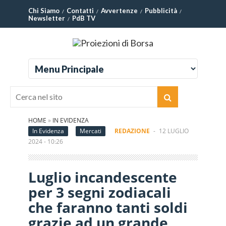
Chi Siamo
Contatti
Avvertenze
Pubblicità
Newsletter
PdB TV
HOME
»
IN EVIDENZA
In Evidenza
Mercati
REDAZIONE
-
12 LUGLIO
2024 - 10:26
Luglio incandescente
per 3 segni zodiacali
che faranno tanti soldi
grazie ad un grande