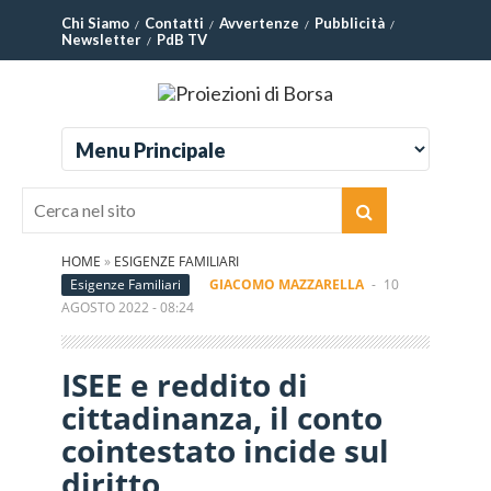
Chi Siamo
Contatti
Avvertenze
Pubblicità
Newsletter
PdB TV
HOME
»
ESIGENZE FAMILIARI
Esigenze Familiari
GIACOMO MAZZARELLA
-
10
AGOSTO 2022 - 08:24
ISEE e reddito di
cittadinanza, il conto
cointestato incide sul
diritto