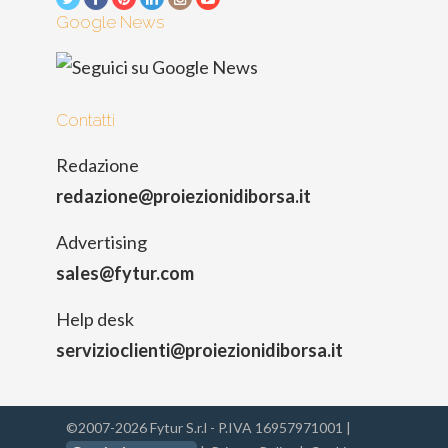
Google News
Contatti
Redazione
redazione@proiezionidiborsa.it
Advertising
sales@fytur.com
Help desk
servizioclienti@proiezionidiborsa.it
©2007-2026 Fytur S.r.l - P.IVA 16957971001 |