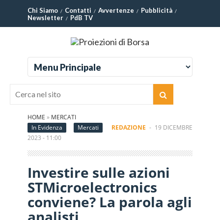
Chi Siamo
Contatti
Avvertenze
Pubblicità
Newsletter
PdB TV
HOME
»
MERCATI
In Evidenza
Mercati
REDAZIONE
-
19 DICEMBRE
2023 - 11:00
Investire sulle azioni
STMicroelectronics
conviene? La parola agli
analisti