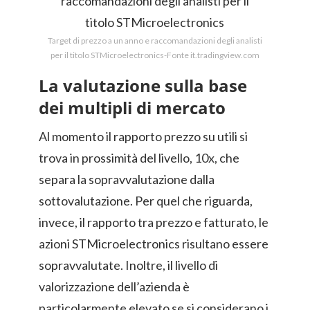
Target di prezzo a un anno e raccomandazioni degli analisti
per il titolo STMicroelectronics-Fonte it.tradingview.com
La valutazione sulla base
dei multipli di mercato
Al momento il rapporto prezzo su utili si
trova in prossimità del livello, 10x, che
separa la sopravvalutazione dalla
sottovalutazione. Per quel che riguarda,
invece, il rapporto tra prezzo e fatturato, le
azioni STMicroelectronics risultano essere
sopravvalutate. Inoltre, il livello di
valorizzazione dell’azienda è
particolarmente elevato se si considerano i