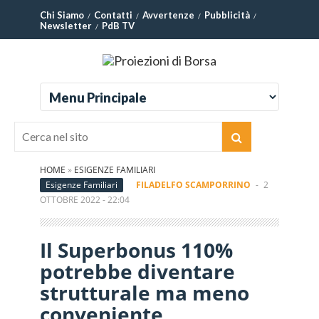
Chi Siamo
Contatti
Avvertenze
Pubblicità
Newsletter
PdB TV
HOME
»
ESIGENZE FAMILIARI
Esigenze Familiari
FILADELFO SCAMPORRINO
-
2
OTTOBRE 2022 - 22:04
Il Superbonus 110%
potrebbe diventare
strutturale ma meno
conveniente