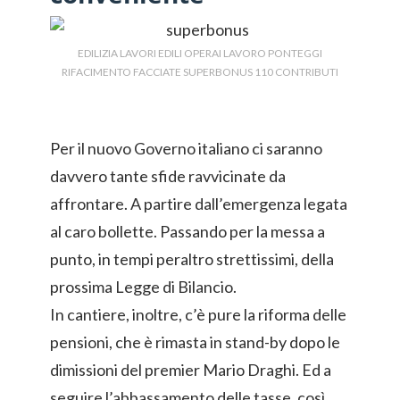
EDILIZIA LAVORI EDILI OPERAI LAVORO PONTEGGI
RIFACIMENTO FACCIATE SUPERBONUS 110 CONTRIBUTI
Per il nuovo Governo italiano ci saranno
davvero tante sfide ravvicinate da
affrontare. A partire dall’emergenza legata
al caro bollette. Passando per la messa a
punto, in tempi peraltro strettissimi, della
prossima Legge di Bilancio.
In cantiere, inoltre, c’è pure la riforma delle
pensioni, che è rimasta in stand-by dopo le
dimissioni del premier Mario Draghi. Ed a
seguire l’abbassamento delle tasse, così