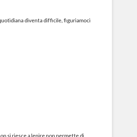
 quotidiana diventa difficile, figuriamoci
non si riesce a lenire non permette di