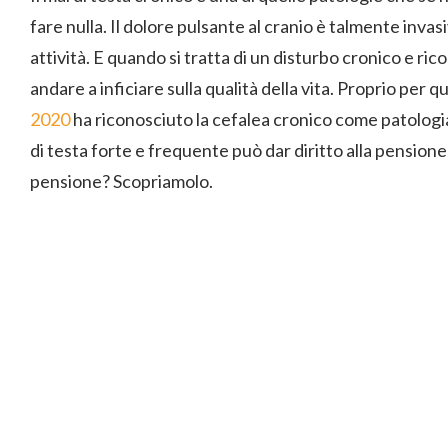
fare nulla. Il dolore pulsante al cranio è talmente inva
attività. E quando si tratta di un disturbo cronico e ri
andare a inficiare sulla qualità della vita. Proprio per 
2020
ha riconosciuto la cefalea cronico come patologia i
di testa forte e frequente può dar diritto alla pensione d
pensione? Scopriamolo.