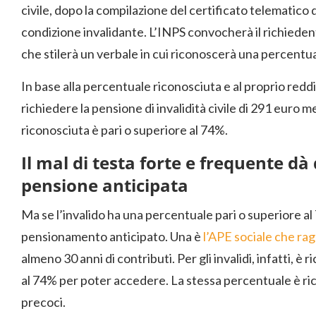
civile, dopo la compilazione del certificato telematico 
condizione invalidante. L’INPS convocherà il richiede
che stilerà un verbale in cui riconoscerà una percentual
In base alla percentuale riconosciuta e al proprio reddi
richiedere la pensione di invalidità civile di 291 euro m
riconosciuta è pari o superiore al 74%.
Il mal di testa forte e frequente dà 
pensione anticipata
Ma se l’invalido ha una percentuale pari o superiore al
pensionamento anticipato. Una è
l’APE sociale che ra
almeno 30 anni di contributi. Per gli invalidi, infatti, è
al 74% per poter accedere. La stessa percentuale è ric
precoci.