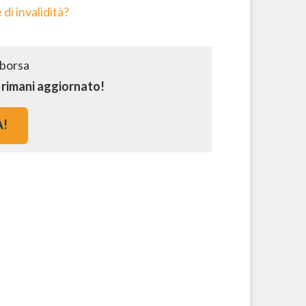
di invalidità?
e rimani aggiornato!
A!