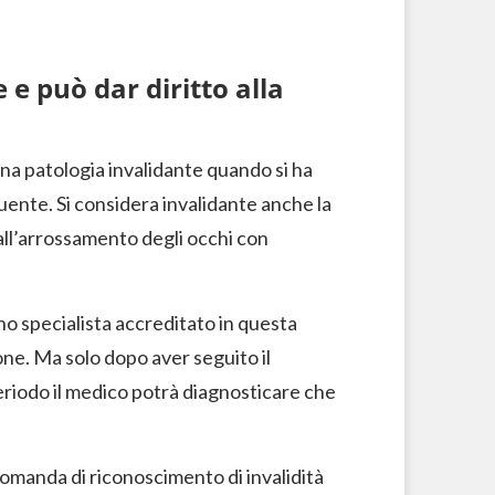
 e può dar diritto alla
 una patologia invalidante quando si ha
ente. Si considera invalidante anche la
all’arrossamento degli occhi con
no specialista accreditato in questa
ione. Ma solo dopo aver seguito il
riodo il medico potrà diagnosticare che
omanda di riconoscimento di invalidità