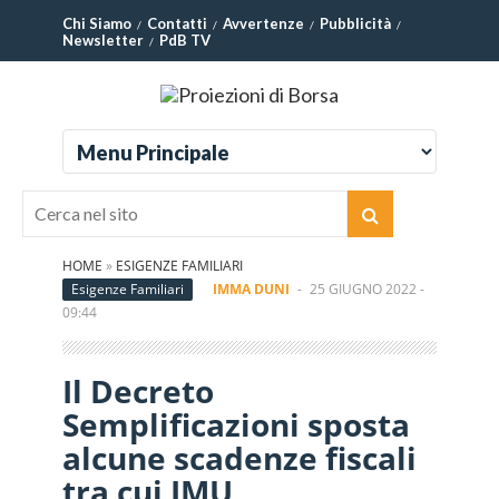
Chi Siamo
Contatti
Avvertenze
Pubblicità
Newsletter
PdB TV
HOME
»
ESIGENZE FAMILIARI
Esigenze Familiari
IMMA DUNI
-
25 GIUGNO 2022 -
09:44
Il Decreto
Semplificazioni sposta
alcune scadenze fiscali
tra cui IMU,