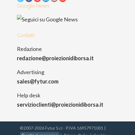
Google News
Contatti
Redazione
redazione@proiezionidiborsa.it
Advertising
sales@fytur.com
Help desk
servizioclienti@proiezionidiborsa.it
©2007-2026 Fytur S.r.l - P.IVA 16957971001 |