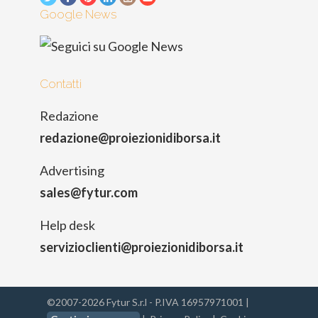
Google News
Contatti
Redazione
redazione@proiezionidiborsa.it
Advertising
sales@fytur.com
Help desk
servizioclienti@proiezionidiborsa.it
©2007-2026 Fytur S.r.l - P.IVA 16957971001 |