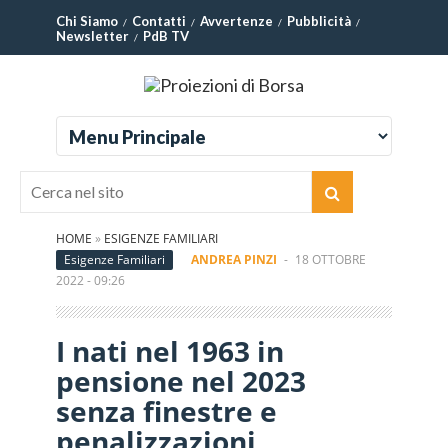
Chi Siamo
Contatti
Avvertenze
Pubblicità
Newsletter
PdB TV
HOME
»
ESIGENZE FAMILIARI
Esigenze Familiari
ANDREA PINZI
-
18 OTTOBRE
2022 - 09:26
I nati nel 1963 in
pensione nel 2023
senza finestre e
penalizzazioni