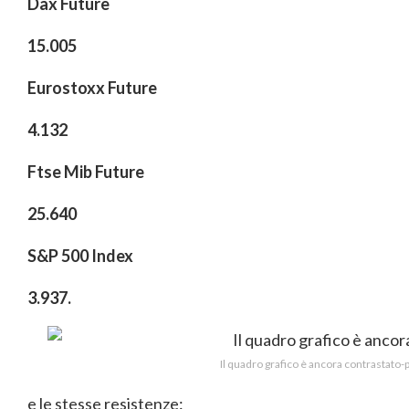
Dax Future
15.005
Eurostoxx Future
4.132
Ftse Mib Future
25.640
S&P 500 Index
3.937.
Il quadro grafico è ancora contrastato-
e le stesse resistenze: