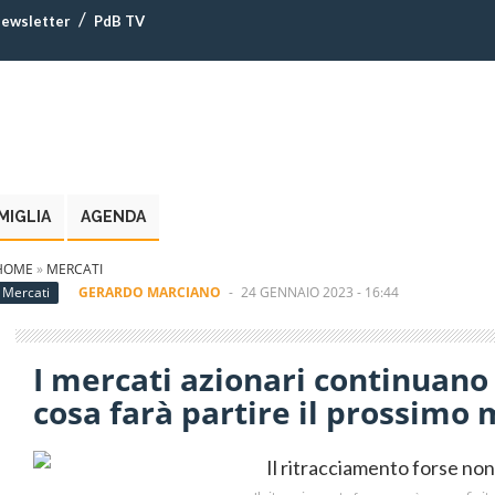
ewsletter
PdB TV
MIGLIA
AGENDA
HOME
»
MERCATI
Mercati
GERARDO MARCIANO
-
24 GENNAIO 2023 - 16:44
I mercati azionari continuano
cosa farà partire il prossim