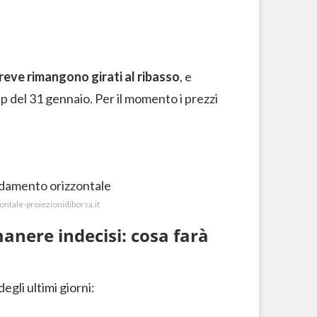
 breve rimangono girati al ribasso
, e
up del 31 gennaio. Per il momento i prezzi
ontale-proiezionidiborsa.it
anere indecisi: cosa farà
gli ultimi giorni: