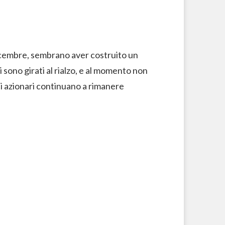
 dicembre, sembrano aver costruito un
 si sono girati al rialzo, e al momento non
ti azionari continuano a rimanere