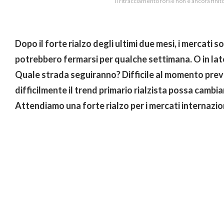
Il ritracciamento forse non è ancora finit
Dopo il forte rialzo degli ultimi due mesi, i mercati 
potrebbero fermarsi per qualche settimana. O in lat
Quale strada seguiranno? Difficile al momento prev
difficilmente il trend primario rialzista possa cambiar
Attendiamo una forte rialzo per i mercati internazion