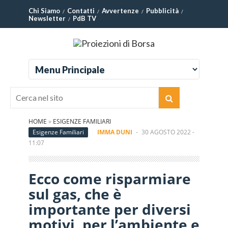
Chi Siamo
Contatti
Avvertenze
Pubblicità
Newsletter
PdB TV
HOME
»
ESIGENZE FAMILIARI
Esigenze Familiari
IMMA DUNI
-
30 AGOSTO 2022 -
11:07
Ecco come risparmiare
sul gas, che è
importante per diversi
motivi, per l’ambiente e