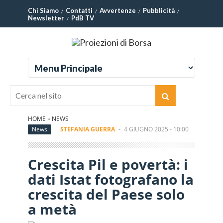
Chi Siamo
Contatti
Avvertenze
Pubblicità
Newsletter
PdB TV
HOME
»
NEWS
News
STEFANIA GUERRA
-
4 GIUGNO 2025 - 10:00
Crescita Pil e povertà: i
dati Istat fotografano la
crescita del Paese solo
a metà