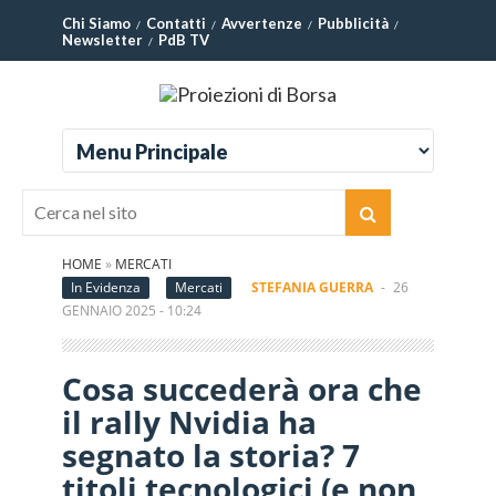
Chi Siamo
Contatti
Avvertenze
Pubblicità
Newsletter
PdB TV
HOME
»
MERCATI
In Evidenza
Mercati
STEFANIA GUERRA
-
26
GENNAIO 2025 - 10:24
Cosa succederà ora che
il rally Nvidia ha
segnato la storia? 7
titoli tecnologici (e non