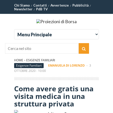
Chi Siamo
Contatti
Avvertenze
Pubblicità
Newsletter
PdB TV
HOME
»
ESIGENZE FAMILIARI
Esigenze Familiari
EMANUELA DI LORENZO
-
3
OTTOBRE 2020 - 10:00
Come avere gratis una
visita medica in una
struttura privata