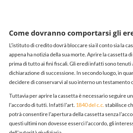
Come dovranno comportarsi gli er
L’istituto di credito dovrà bloccare sia il conto sia la c
appena ha notizia della sua morte. Aprire la cassetta d
prima di tutto ai fini fiscali. Gli eredi infatti sono tenuti
dichiarazione di successione. In secondo luogo, in qu
decidere di conservarvi al suo interno un testamento 
Tuttavia per aprire la cassetta è necessario seguire u
l’accordo di tutti. Infatti l’art.
1840 del c.c.
stabilisce ch
potrà consentire l’apertura della cassetta senza l’accord
questi ultimi non dovesse esserci l’accordo, gli intere
dell’autorità giudiziaria.