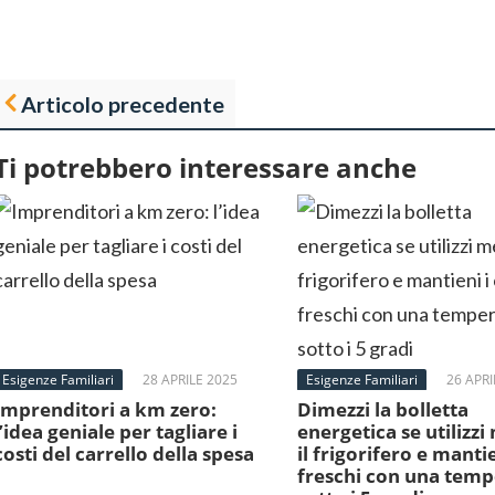
Articolo precedente
Ti potrebbero interessare anche
Esigenze Familiari
28 APRILE 2025
Esigenze Familiari
26 APRI
Imprenditori a km zero:
Dimezzi la bolletta
l’idea geniale per tagliare i
energetica se utilizzi
costi del carrello della spesa
il frigorifero e mantie
freschi con una tem