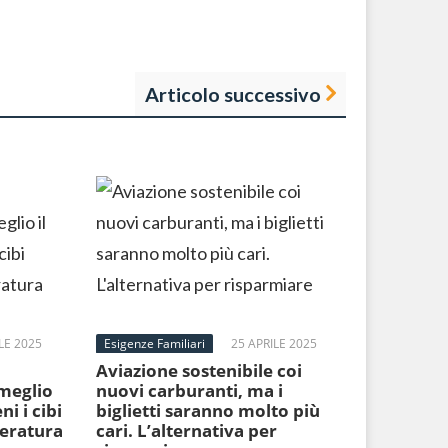
Articolo successivo
LE 2025
Esigenze Familiari
25 APRILE 2025
Aviazione sostenibile coi
 meglio
nuovi carburanti, ma i
ni i cibi
biglietti saranno molto più
peratura
cari. L’alternativa per