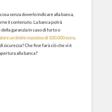
si cosa senza doverlo indicare alla banca,
rne il contenuto. La banca potrà
 della garanzia in caso di furto o
ore un limite massimo di 100.000 euro
.
i sicurezza? Che fine farà ciò che vi è
apertura alla banca?