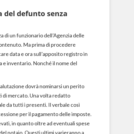
a del defunto senza
za di un funzionario dell’Agenzia delle
 contenuto. Ma prima di procedere
care data e ora sull’apposito registro in
a e inventario. Nonché il nome del
 valutazione dovrà nominarsi un perito
zzi di mercato. Una volta redatto
e da tutti i presenti. Il verbale così
ccessione per il pagamento delle imposte.
ati, in quanto oltre ad eventuali spese
del notaio. Questi ultimi varieranno a