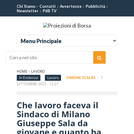
Chi Siamo
Contatti
Avvertenze
Pubblicità
Newsletter
PdB TV
HOME
»
LAVORO
In Evidenza
Lavoro
SIMONE SCALAS
-
7
SETTEMBRE 2023 - 12:27
Che lavoro faceva il
Sindaco di Milano
Giuseppe Sala da
giovane e quanto ha