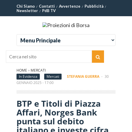
Chi Siamo
Contatti
Avvertenze
Pubblicità
Newsletter
PdB TV
HOME
»
MERCATI
In Evidenza
Mercati
STEFANIA GUERRA
-
30
GENNAIO 2025 - 17:00
BTP e Titoli di Piazza
Affari, Norges Bank
punta sul debito
italiano e investe cifra