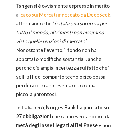
Tangen si è ovviamente espresso in merito
al
caos sui Mercati innescato da DeepSeek
,
affermando che “
è stata una sorpresa per
tutto il mondo, altrimenti non avremmo
visto quelle reazioni di mercato”.
Nonostante l’evento, il fondo non ha
apportato modifiche sostanziali, anche
perché c’è ampia
incertezza
sul fatto che il
sell-off
del comparto tecnologico possa
perdurare
o rappresentare solo una
piccola parentesi
.
In Italia però,
Norges Bank ha puntato su
27 obbligazioni
che rappresentano circa la
metà degli asset legati al Bel Paese
e non