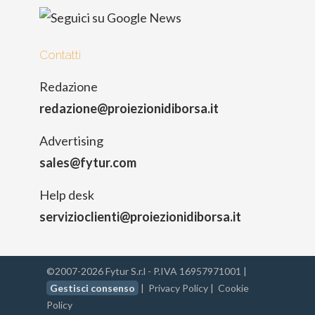
Contatti
Redazione
redazione@proiezionidiborsa.it
Advertising
sales@fytur.com
Help desk
servizioclienti@proiezionidiborsa.it
©2007-2026 Fytur S.r.l - P.IVA 16957971001 |
Gestisci consenso
|
Privacy Policy
|
Cookie
Policy