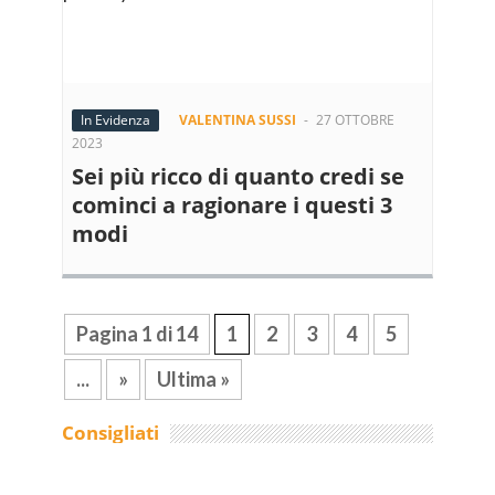
In Evidenza
VALENTINA SUSSI
-
27 OTTOBRE
2023
Sei più ricco di quanto credi se
cominci a ragionare i questi 3
modi
Pagina 1 di 14
1
2
3
4
5
...
»
Ultima »
Consigliati