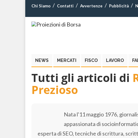
Chi Siamo
Contatti
Avvertenze
Pubblicità
N
NEWS
MERCATI
FISCO
LAVORO
FA
Tutti gli articoli di
Prezioso
Nata l'11 maggio 1976, giornali
appassionata di socioinformatic
esperta di SEO, tecniche di scrittura, scri