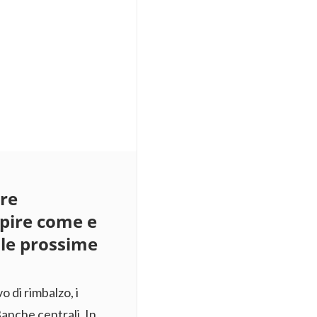
ere
apire come e
lle prossime
o di rimbalzo, i
anche centrali. In