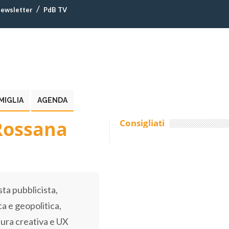
ewsletter
PdB TV
MIGLIA
AGENDA
Rossana
Consigliati
sta pubblicista,
a e geopolitica,
ttura creativa e UX