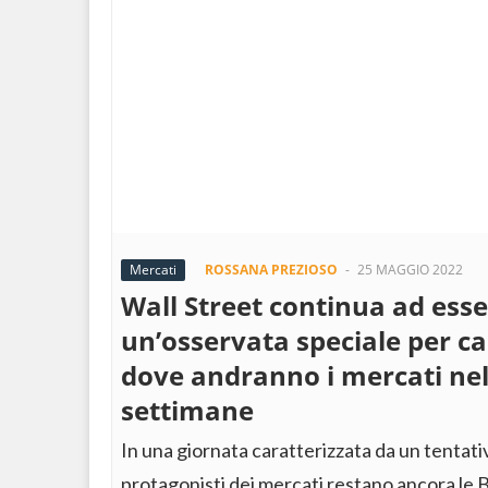
Mercati
ROSSANA PREZIOSO
-
25 MAGGIO 2022
Wall Street continua ad ess
un’osservata speciale per c
dove andranno i mercati ne
settimane
In una giornata caratterizzata da un tentativ
protagonisti dei mercati restano ancora le B