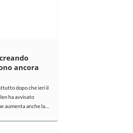
 creando
mono ancora
tutto dopo che ieri il
llen ha avvisato
come aumenta anche la…