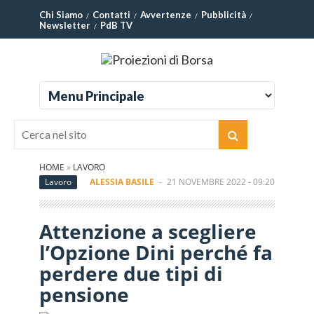
Chi Siamo
Contatti
Avvertenze
Pubblicità
Newsletter
PdB TV
HOME
»
LAVORO
Lavoro
ALESSIA BASILE
-
21 NOVEMBRE 2022 - 09:20
Attenzione a scegliere
l’Opzione Dini perché fa
perdere due tipi di
pensione