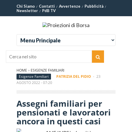
Chi Siamo
Contatti
Avvertenze
Pubblicità
Newsletter
PdB TV
HOME
»
ESIGENZE FAMILIARI
Esigenze Familiari
PATRIZIA DEL PIDIO
-
23
AGOSTO 2022 - 07:20
Assegni familiari per
pensionati e lavoratori
ancora in questi casi