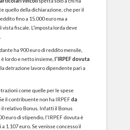
articolari vincoli
spetta solo a chi ha
 quello della dichiarazione, che per il
reddito fino a 15.000 euro ma a
 vista fiscale. L’imposta lorda deve
.
dante ha 900 euro di reddito mensile,
 è lordo e netto insieme,
l’IRPEF dovuta
lla detrazione lavoro dipendente pari a
trazioni come quelle per le spese
o. Se il contribuente non ha IRPEF
da
il relativo Bonus. Infatti il Bonus
00 euro di stipendio, l’IRPEF dovuta è
 a 1.107 euro. Se venisse concesso il