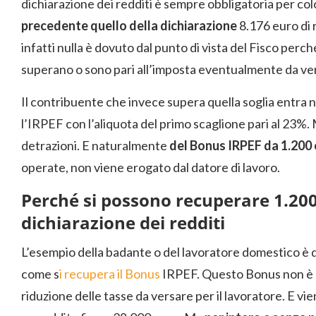
dichiarazione dei redditi è sempre obbligatoria per co
precedente quello della dichiarazione
8.176 euro di 
infatti nulla è dovuto dal punto di vista del Fisco perc
superano o sono pari all’imposta eventualmente da ve
Il contribuente che invece supera quella soglia entra ne
l’IRPEF con l’aliquota del primo scaglione pari al 23%.
detrazioni. E naturalmente
del Bonus IRPEF da 1.200
operate, non viene erogato dal datore di lavoro.
Perché si possono recuperare 1.200
dichiarazione dei redditi
L’esempio della badante o del lavoratore domestico è 
come s
i recupera il Bonus
IRPEF. Questo Bonus non è u
riduzione delle tasse da versare per il lavoratore. E vi