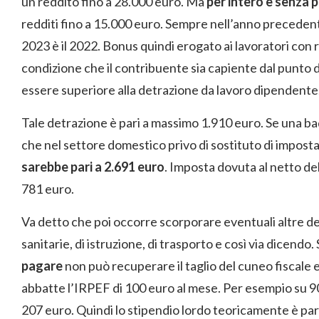
un reddito fino a 28.000 euro. Ma
per intero e senza p
redditi fino a 15.000 euro. Sempre nell’anno precedente
2023 è il 2022. Bonus quindi erogato ai lavoratori con 
condizione che il contribuente sia capiente dal punto di
essere superiore alla detrazione da lavoro dipendente
Tale detrazione è pari a massimo 1.910 euro. Se una ba
che nel settore domestico privo di sostituto di imposta
sarebbe pari a 2.691 euro
. Imposta dovuta al netto de
781 euro.
Va detto che poi occorre scorporare eventuali altre de
sanitarie, di istruzione, di trasporto e così via dicend
pagare
non può recuperare il taglio del cuneo fiscale e 
abbatte l’IRPEF di 100 euro al mese. Per esempio su 9
207 euro. Quindi lo stipendio lordo teoricamente è pari