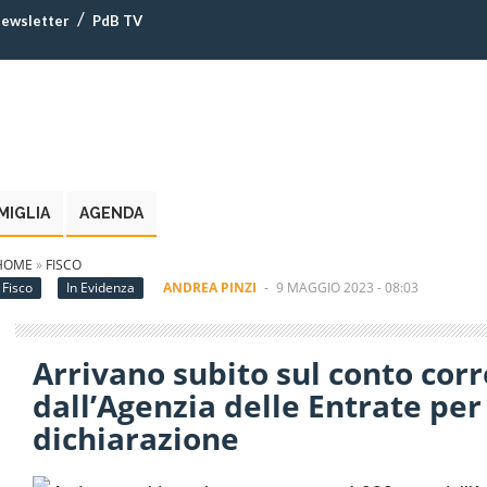
ewsletter
PdB TV
MIGLIA
AGENDA
HOME
»
FISCO
Fisco
In Evidenza
ANDREA PINZI
-
9 MAGGIO 2023 - 08:03
Arrivano subito sul conto cor
dall’Agenzia delle Entrate pe
dichiarazione