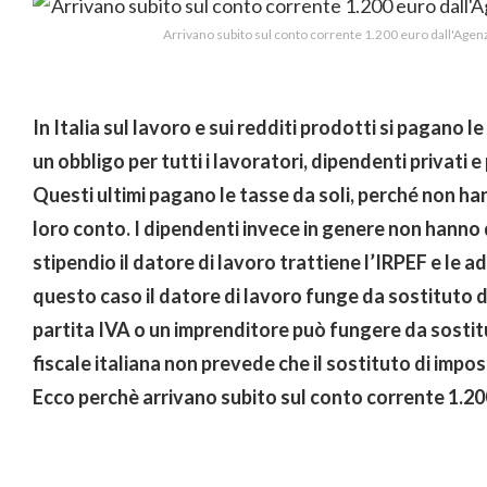
Arrivano subito sul conto corrente 1.200 euro dall'Agenz
In Italia sul lavoro e sui redditi prodotti si pagano 
un obbligo per tutti i lavoratori, dipendenti privati 
Questi ultimi pagano le tasse da soli, perché non ha
loro conto. I dipendenti invece in genere non hann
stipendio il datore di lavoro trattiene l’IRPEF e le ad
questo caso il datore di lavoro funge da sostituto 
partita IVA o un imprenditore può fungere da sostit
fiscale italiana non prevede che il sostituto di impo
Ecco perchè arrivano subito sul conto corrente 1.20