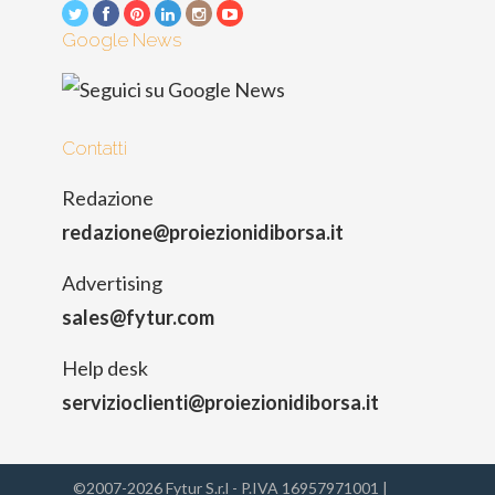
Google News
Contatti
Redazione
redazione@proiezionidiborsa.it
Advertising
sales@fytur.com
Help desk
servizioclienti@proiezionidiborsa.it
©2007-2026 Fytur S.r.l - P.IVA 16957971001 |