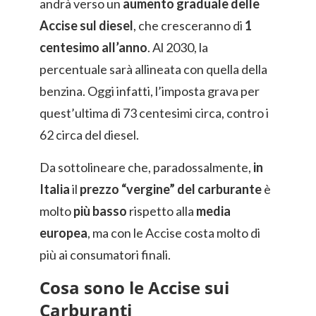
andrà verso un
aumento graduale delle
Accise sul diesel
, che cresceranno di
1
centesimo all’anno
. Al 2030, la
percentuale sarà allineata con quella della
benzina. Oggi infatti, l’imposta grava per
quest’ultima di 73 centesimi circa, contro i
62 circa del diesel.
Da sottolineare che, paradossalmente,
in
Italia
il
prezzo “vergine” del carburante
è
molto
più basso
rispetto alla
media
europea
, ma con le Accise costa molto di
più ai consumatori finali.
Cosa sono le Accise sui
Carburanti