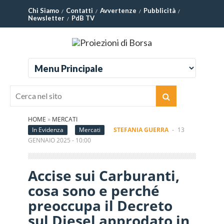
Chi Siamo
Contatti
Avvertenze
Pubblicità
Newsletter
PdB TV
HOME
»
MERCATI
In Evidenza
Mercati
STEFANIA GUERRA
-
13
GENNAIO 2025 - 10:00
Accise sui Carburanti,
cosa sono e perché
preoccupa il Decreto
sul Diesel approdato in