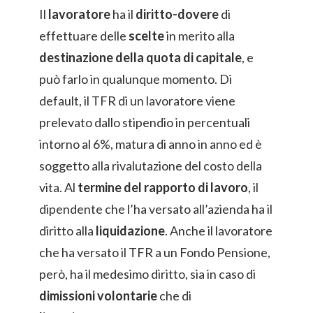
Il
lavoratore
ha il
diritto-dovere
di
effettuare delle
scelte
in merito alla
destinazione della quota di capitale
, e
può farlo in qualunque momento. Di
default, il TFR di un lavoratore viene
prelevato dallo stipendio in percentuali
intorno al 6%, matura di anno in anno ed è
soggetto alla rivalutazione del costo della
vita. Al
termine del rapporto di lavoro
, il
dipendente che l’ha versato all’azienda ha il
diritto alla
liquidazione
. Anche il lavoratore
che ha versato il TFR a un Fondo Pensione,
però, ha il medesimo diritto, sia in caso di
dimissioni volontarie
che di