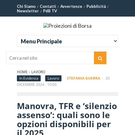
Chi Siamo
Contatti
Avvertenze
Pubblicità
Newsletter
PdB TV
HOME
»
LAVORO
In Evidenza
Lavoro
STEFANIA GUERRA
-
20
DICEMBRE 2024 - 10:00
Manovra, TFR e ‘silenzio
assenso’: quali sono le
opzioni disponibili per
il 2025