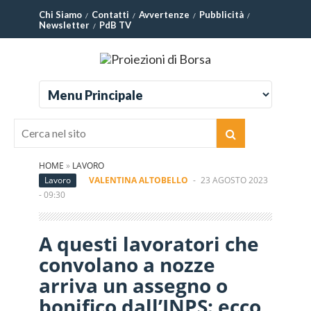
Chi Siamo
Contatti
Avvertenze
Pubblicità
Newsletter
PdB TV
HOME
»
LAVORO
Lavoro
VALENTINA ALTOBELLO
-
23 AGOSTO 2023
- 09:30
A questi lavoratori che
convolano a nozze
arriva un assegno o
bonifico dall’INPS: ecco