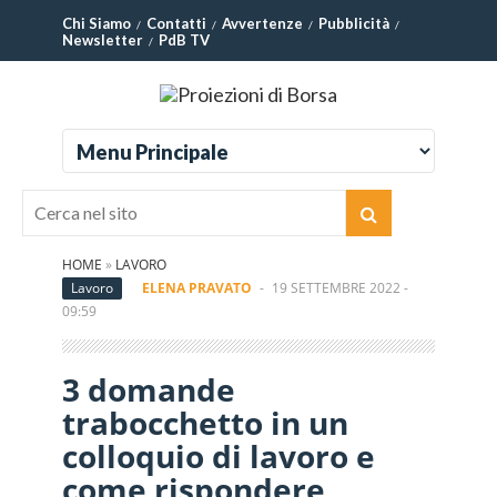
Chi Siamo
Contatti
Avvertenze
Pubblicità
Newsletter
PdB TV
HOME
»
LAVORO
Lavoro
ELENA PRAVATO
-
19 SETTEMBRE 2022 -
09:59
3 domande
trabocchetto in un
colloquio di lavoro e
come rispondere