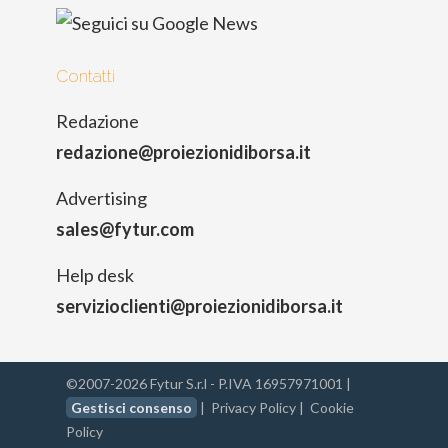
Contatti
Redazione
redazione@proiezionidiborsa.it
Advertising
sales@fytur.com
Help desk
servizioclienti@proiezionidiborsa.it
©2007-2026 Fytur S.r.l - P.IVA 16957971001 |
Gestisci consenso
|
Privacy Policy
|
Cookie
Policy