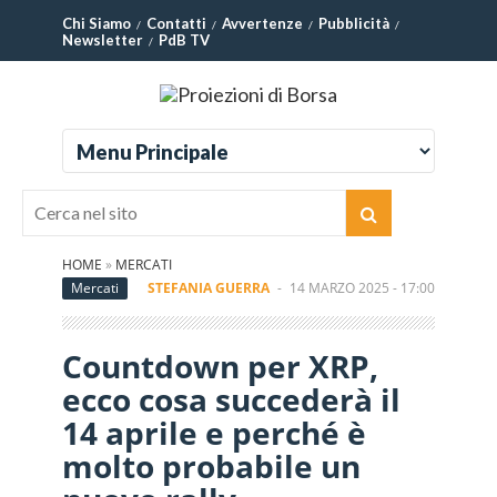
Chi Siamo
Contatti
Avvertenze
Pubblicità
Newsletter
PdB TV
HOME
»
MERCATI
Mercati
STEFANIA GUERRA
-
14 MARZO 2025 - 17:00
Countdown per XRP,
ecco cosa succederà il
14 aprile e perché è
molto probabile un