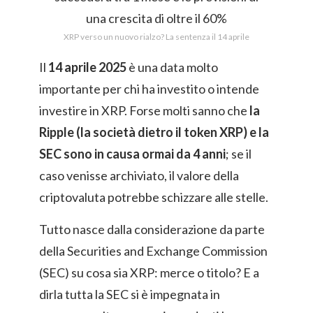
XRP verso un nuovo rialzo? La sentenza il 14 aprile
Il
14 aprile 2025
è una data molto
importante per chi ha investito o intende
investire in XRP. Forse molti sanno che
la
Ripple (la società dietro il token XRP) e la
SEC sono in causa ormai da 4 anni
; se il
caso venisse archiviato, il valore della
criptovaluta potrebbe schizzare alle stelle.
Tutto nasce dalla considerazione da parte
della Securities and Exchange Commission
(SEC) su cosa sia XRP: merce o titolo? E a
dirla tutta la SEC si è impegnata in