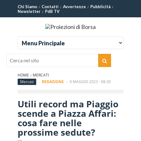
Chi Siamo
Contatti
Avvertenze
Pubblicità
Newsletter
PdB TV
HOME
»
MERCATI
Mercati
REDAZIONE
-
9 MAGGIO 2023 - 08:30
Utili record ma Piaggio
scende a Piazza Affari:
cosa fare nelle
prossime sedute?