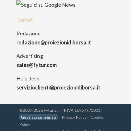
Contatti
Redazione
redazione@proiezionidiborsa.it
Advertising
sales@fytur.com
Help desk
servizioclienti@proiezionidiborsa.it
©2007-2026 Fytur S.r.l - P.IVA 16957971001 |
Gestisci consenso
|
Privacy Policy
|
Cookie
Policy