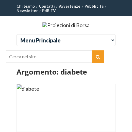
Chi Siamo
Contatti
Avvertenze
Pubblicità
Newsletter
PdB TV
Argomento:
diabete