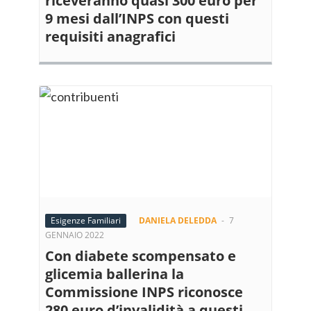
riceveranno quasi 300 euro per
9 mesi dall’INPS con questi
requisiti anagrafici
Esigenze Familiari
DANIELA DELEDDA
-
7
GENNAIO 2022
Con diabete scompensato e
glicemia ballerina la
Commissione INPS riconosce
280 euro d’invalidità a questi