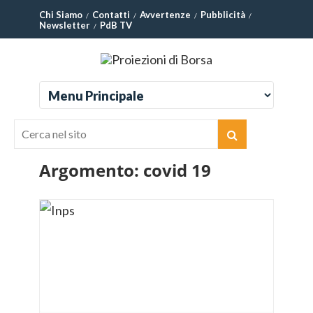
Chi Siamo
Contatti
Avvertenze
Pubblicità
Newsletter
PdB TV
Argomento:
covid 19