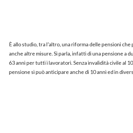
È allo studio, tra l’altro, una riforma delle pensioni c
anche altre misure. Si parla, infatti di una pensione a
63 anni per tutti i lavoratori. Senza invalidità civile al
pensione si può anticipare anche di 10 anni ed in divers