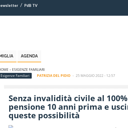
ewsletter
PdB TV
MIGLIA
AGENDA
HOME
»
ESIGENZE FAMILIARI
Esigenze Familiari
PATRIZIA DEL PIDIO
-
25 MAGGIO 2022 - 12:57
Senza invalidità civile al 100
pensione 10 anni prima e uscir
queste possibilità