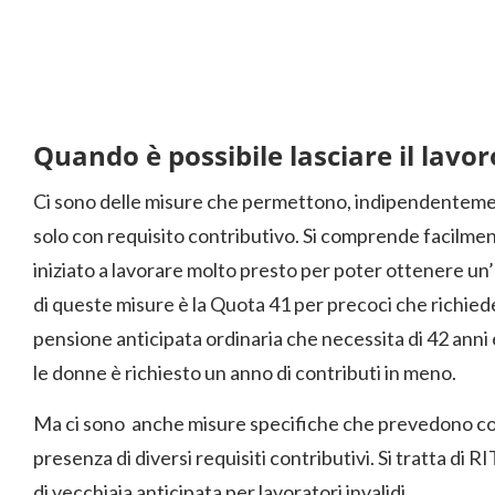
Quando è possibile lasciare il lavor
Ci sono delle misure che permettono, indipendentement
solo con requisito contributivo. Si comprende facilment
iniziato a lavorare molto presto per poter ottenere un’u
di queste misure è la Quota 41 per precoci che richiede 4
pensione anticipata ordinaria che necessita di 42 anni e
le donne è richiesto un anno di contributi in meno.
Ma ci sono anche misure specifiche che prevedono come
presenza di diversi requisiti contributivi. Si tratta di R
di vecchiaia anticipata per lavoratori invalidi.