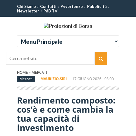
Chi Siamo
Contatti
Avvertenze
Pubblicità
Newsletter
PdB TV
HOME
»
MERCATI
Mercati
MAURIZIO.SIRI
-
17 GIUGNO 2026 - 08:00
Rendimento composto:
cos’è e come cambia la
tua capacità di
investimento