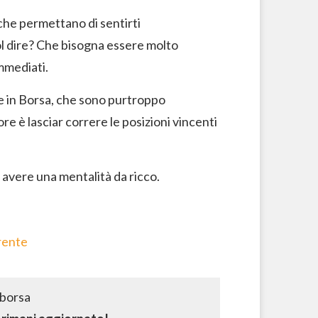
 che permettano di sentirti
l dire? Che bisogna essere molto
mmediati.
te in Borsa, che sono purtroppo
re è lasciar correre le posizioni vincenti
e avere una mentalità da ricco.
rrente