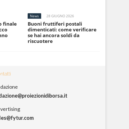
News
28 GIUGNO 2026
o finale
Buoni fruttiferi postali
cco
dimenticati: come verificare
anno
se hai ancora soldi da
riscuotere
ntatti
dazione
dazione@proiezionidiborsa.it
vertising
les@fytur.com