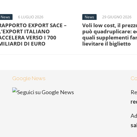
News
6 LUGLIO 2026
News
29 GIUGNO 2026
RAPPORTO EXPORT SACE –
Voli low cost, il prezz
L’EXPORT ITALIANO
può quadruplicare: e
ACCELERA VERSO I 700
quali supplementi f
MILIARDI DI EURO
lievitare il biglietto
Google News
Co
Re
re
Ad
sa