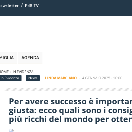
ewsletter
PdB TV
MIGLIA
AGENDA
HOME
»
IN EVIDENZA
In Evidenza
News
LINDA MARCIANO
-
4 GENNAIO 2025 - 10:00
Per avere successo è importa
giusta: ecco quali sono i consi
più ricchi del mondo per otte