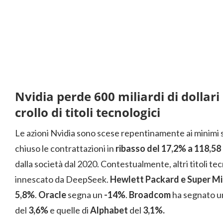
Nvidia perde 600 miliardi di dollari 
crollo di titoli tecnologici
Le azioni Nvidia sono scese repentinamente ai minimi stor
chiuso le contrattazioni in
ribasso del 17,2% a 118,58 
dalla società dal 2020. Contestualmente, altri titoli tec
innescato da DeepSeek.
Hewlett Packard e Super M
5,8%
.
Oracle
segna un
-14%
.
Broadcom
ha segnato u
del
3,6%
e quelle di
Alphabet
del
3,1%.