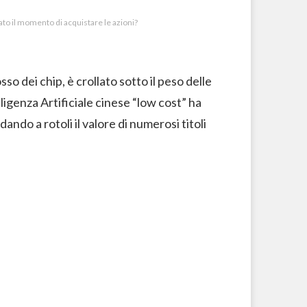
ato il momento di acquistare le azioni?
sso dei chip, è crollato sotto il peso delle
igenza Artificiale cinese “low cost” ha
ndo a rotoli il valore di numerosi titoli