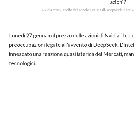
Nvidia stock, crollo del secolo a causa di DeepSeek: è arriv
Lunedì 27 gennaio il prezzo delle azioni di Nvidia, il colo
preoccupazioni legate all’avvento di DeepSeek. L’Intell
innescato una reazione quasi isterica dei Mercati, manda
tecnologici.