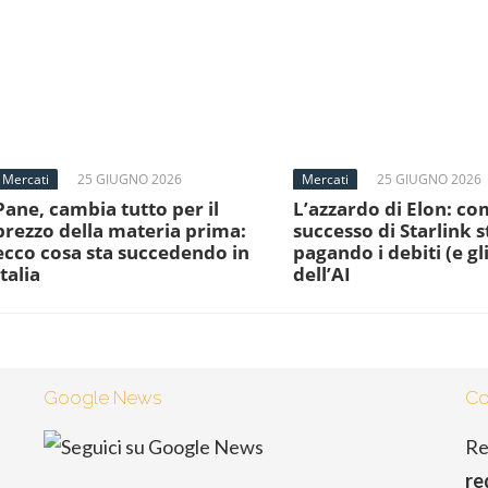
Mercati
25 GIUGNO 2026
Mercati
25 GIUGNO 2026
Pane, cambia tutto per il
L’azzardo di Elon: com
prezzo della materia prima:
successo di Starlink s
ecco cosa sta succedendo in
pagando i debiti (e gli
Italia
dell’AI
Google News
Co
Re
re