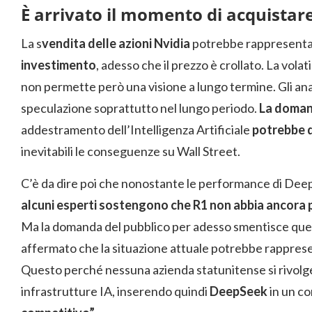
È arrivato il momento di acquistare
La s
vendita delle azioni Nvidia
potrebbe rappresenta
investimento
, adesso che il prezzo è crollato. La vola
non permette però una visione a lungo termine. Gli ana
speculazione soprattutto nel lungo periodo.
La doman
addestramento dell’Intelligenza Artificiale
potrebbe 
inevitabili le conseguenze su Wall Street.
C’è da dire poi che nonostante le performance di Dee
alcuni esperti sostengono che R1 non abbia ancora
Ma la domanda del pubblico per adesso smentisce quest
affermato che la situazione attuale potrebbe rapprese
Questo perché nessuna azienda statunitense si rivolge
infrastrutture IA, inserendo quindi
DeepSeek
in un co