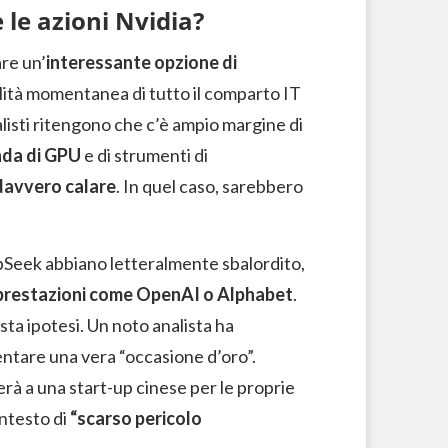
 le azioni Nvidia?
re un’
interessante opzione di
tilità momentanea di tutto il comparto IT
listi ritengono che c’è ampio margine di
da di GPU
e di strumenti di
davvero calare
. In quel caso, sarebbero
pSeek abbiano letteralmente sbalordito,
 prestazioni come OpenAI o Alphabet
.
a ipotesi. Un noto analista ha
ntare una vera “occasione d’oro”.
rà a una start-up cinese per le proprie
ntesto di
“scarso pericolo