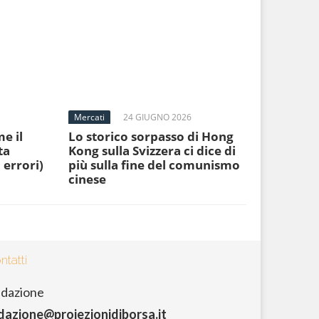
Mercati
24 GIUGNO 2026
e il
Lo storico sorpasso di Hong
ta
Kong sulla Svizzera ci dice di
 errori)
più sulla fine del comunismo
cinese
ntatti
dazione
dazione@proiezionidiborsa.it