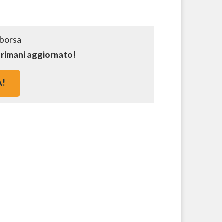
e rimani aggiornato!
A!