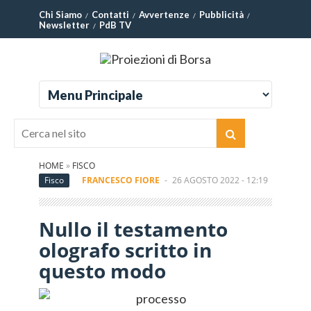
Chi Siamo
Contatti
Avvertenze
Pubblicità
Newsletter
PdB TV
HOME
»
FISCO
Fisco
FRANCESCO FIORE
-
26 AGOSTO 2022 - 12:19
Nullo il testamento
olografo scritto in
questo modo