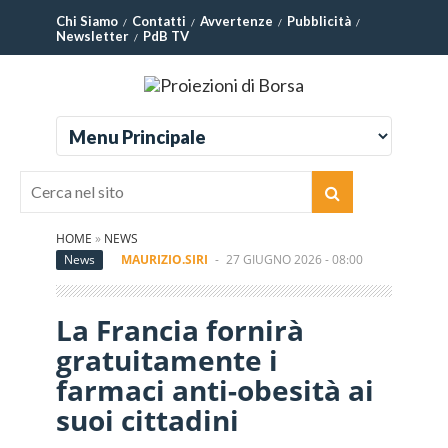
Chi Siamo
Contatti
Avvertenze
Pubblicità
Newsletter
PdB TV
HOME
»
NEWS
News
MAURIZIO.SIRI
-
27 GIUGNO 2026 - 08:00
La Francia fornirà
gratuitamente i
farmaci anti-obesità ai
suoi cittadini