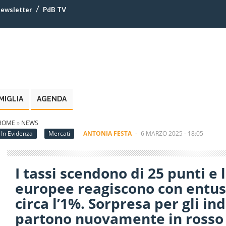
ewsletter
PdB TV
MIGLIA
AGENDA
HOME
»
NEWS
In Evidenza
Mercati
ANTONIA FESTA
-
6 MARZO 2025 - 18:05
I tassi scendono di 25 punti e 
europee reagiscono con entu
circa l’1%. Sorpresa per gli in
partono nuovamente in rosso