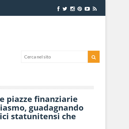
le piazze finanziarie
siasmo, guadagnando
dici statunitensi che