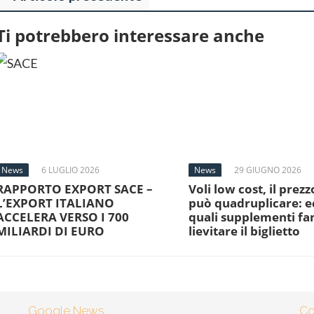
Ti potrebbero interessare anche
News
6 LUGLIO 2026
News
29 GIUGNO 2026
RAPPORTO EXPORT SACE –
Voli low cost, il prezz
L’EXPORT ITALIANO
può quadruplicare: e
ACCELERA VERSO I 700
quali supplementi f
MILIARDI DI EURO
lievitare il biglietto
Google News
Co