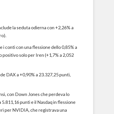
nclude la seduta odierna con +2,26% a
ro).
re i conti con una flessione dello 0,85% a
 positivo solo per Iren (+1,7% a 2,052
rde DAX a +0,90% a 23.327,25 punti,
nsi, con Down Jones che perdeva lo
 5.811,16 punti e il Nasdaq in flessione
 ieri per NVIDIA, che registrava una