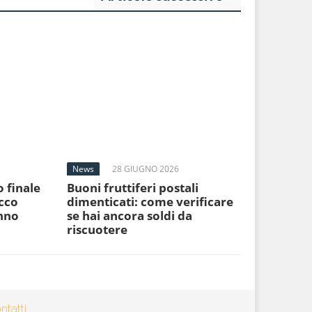
News
28 GIUGNO 2026
o finale
Buoni fruttiferi postali
cco
dimenticati: come verificare
anno
se hai ancora soldi da
riscuotere
ntatti