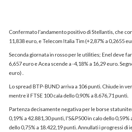
Confermato l’andamento positivo di Stellantis, che co
11,838 euro, e Telecom Italia Tim (+2,87% a 0,2655 eu
Seconda giornata in rosso per le utilities; Enel deve fa
6,657 euro e Acea scende a -4,18% a 16,29 euro. Segno
euro) .
Lo spread BTP-BUND arriva a 106 punti. Chiude in ve
mentre il FTSE 100 cala dello 0,90% a 8.676,71 punti.
Partenza decisamente negativa per le borse statunite
0,19% a 42.881,30 punti, l’S&P500 in calo dello 0,59% a
dello 0,75% a 18.422,19 punti. Annullati i progressi di