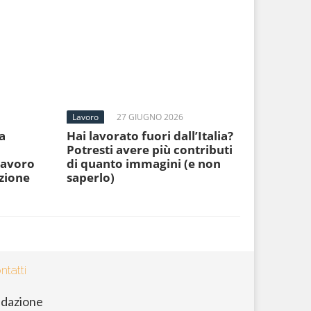
Lavoro
27 GIUGNO 2026
a
Hai lavorato fuori dall’Italia?
Potresti avere più contributi
 lavoro
di quanto immagini (e non
ezione
saperlo)
ntatti
dazione