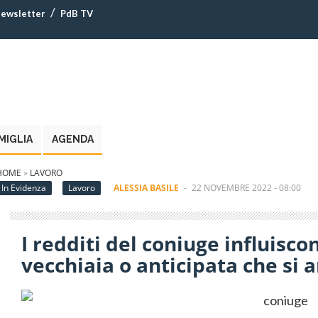
ewsletter
PdB TV
MIGLIA
AGENDA
HOME
»
LAVORO
In Evidenza
Lavoro
ALESSIA BASILE
-
22 NOVEMBRE 2022 - 08:00
I redditi del coniuge influisco
vecchiaia o anticipata che si