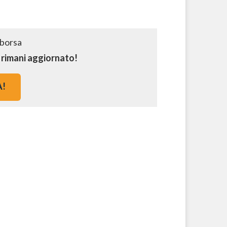
e rimani aggiornato!
A!