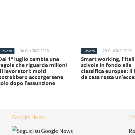
Lavoro
30 GIUGNO 2026
Lavoro
29 GIUGNO 2026
Dal 1° luglio cambia una
Smart working, l’Itali
regola che riguarda milioni
scivola in fondo alla
di lavoratori: molti
classifica europea: il
potrebbero accorgersene
da casa resta un’ecc
solo dopo l’assunzione
Google News
Co
Re