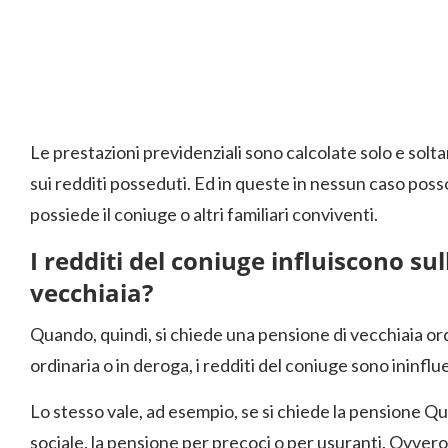
Le prestazioni previdenziali sono calcolate solo e solta
sui redditi posseduti. Ed in queste in nessun caso poss
possiede il coniuge o altri familiari conviventi.
I redditi del coniuge influiscono su
vecchiaia?
Quando, quindi, si chiede una pensione di vecchiaia or
ordinaria o in deroga, i redditi del coniuge sono ininflue
Lo stesso vale, ad esempio, se si chiede la pensione 
sociale, la pensione per precoci o per usuranti. Ovvero