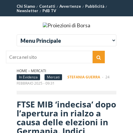
Chi Siamo
Contatti
Avvertenze
Pubblicità
Newsletter
PdB TV
HOME
»
MERCATI
In Evidenza
Mercati
STEFANIA GUERRA
-
24
FEBBRAIO 2025 - 09:31
FTSE MIB ‘indecisa’ dopo
l’apertura in rialzo a
causa delle elezioni in
Germania. Indici