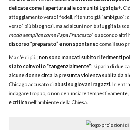
delicate come l’apertura alle comunità Lgbtqia+
. Ci
atteggiamento verso i fedeli, ritenuto già “ambiguo”: c
verso i più bisognosi, ma ad alcuni non è sfuggita la sce
modo semplice come Papa Francesco
” e secondo altri
discorso “preparato” e non spontane
o come il suo p
Ma c’è di più;
non sono mancati subito riferimenti pole
stato coinvolto “tangenzialmente”
: si parla di due c
alcune donne circa la presunta violenza subita da al
Chicago accusato di
abusi su giovani ragazzi
. In entr
indagare troppo, o non denunciare tempestivamente
e critica
nell’ambiente della Chiesa.