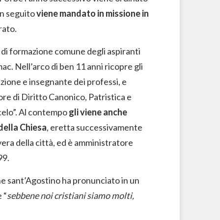
in seguito
viene mandato in missione in
rato.
 di formazione comune degli aspiranti
ac. Nell’arco di ben 11 anni ricopre gli
azione e insegnante dei professi, e
sore di Diritto Canonico, Patristica e
celo”. Al contempo
gli viene anche
della Chiesa
, eretta successivamente
overa della città, ed è amministratore
99.
che sant’Agostino ha pronunciato in un
 “
sebbene noi cristiani siamo molti,