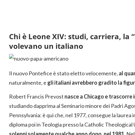
Chi è Leone XIV: studi, carriera, la 
volevano un italiano
Il nuovo Pontefice è stato eletto velocemente,
al quar
naturalmente, e
gli italiani avrebbero gradito la figur
Robert Francis Prevost
nasce a Chicago e trascorre 
studiando dapprima al Seminario minore dei Padri Agostin
Pennsylvania: è qui che, nel 1977, consegue la laurea i
diploma poi in Teologia presso la Catholic Theological
solenni solamente qualche anno dopo, nel 1981
. Ne