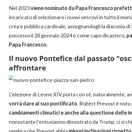
Nel 2023
viene nominato da Papa Francesco prefetto
incaricato di selezionare i nuovi vescovi in tutto il m
crea e pubblica cardinale, assegnandogli la diaconia d
possesso il 28 gennaio 2024 e come capo dicastero,
pa
Papa Francesco
.
Il nuovo Pontefice dal passato “osc
affrontare
L’elezione di Leone XIV porta con sé, naturalmente, 
vorrà dare al suo pontificato
. Robert Prevost è noto 
cambiamenti climatici e anche alla questione delle i
nonostante l’entusiasmo dimostrato da Trump, ci si chi
sembra che Prevost abbia
minori inclinazioni rispett