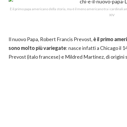
È il primo papa americano della storia, ma è il meno americano tra i cardinali 
XIV
Il nuovo Papa, Robert Francis Prevost,
è il primo ame
sono molto più variegate
: nasce infatti a Chicago il
Prevost (italo francese) e Mildred Martínez, di origini