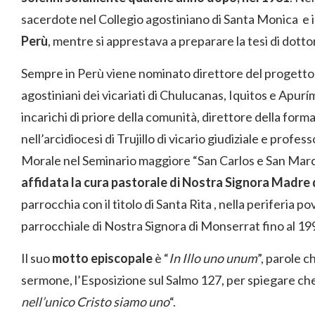
sacerdote nel Collegio agostiniano di Santa Monica e 
Perù
, mentre si apprestava a preparare la tesi di dotto
Sempre in Perù viene nominato direttore del progetto
agostiniani dei vicariati di Chulucanas, Iquitos e Apurím
incarichi di priore della comunità, direttore della form
nell’arcidiocesi di Trujillo di vicario giudiziale e profes
Morale nel Seminario maggiore “San Carlos e San Mar
affidata la cura pastorale di Nostra Signora Madre 
parrocchia con il titolo di Santa Rita , nella periferia p
parrocchiale di Nostra Signora di Monserrat fino al 19
Il suo
motto episcopale
è “
In Illo uno unum
”, parole 
sermone, l’Esposizione sul Salmo 127, per spiegare che
nell’unico Cristo siamo uno
“.