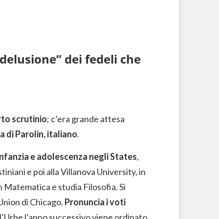
“delusione” dei fedeli che
to scrutinio
; c’era grande attesa
a di Parolin, italiano
.
infanzia e adolescenza negli States
,
iani e poi alla Villanova University, in
n Matematica e studia Filosofia. Si
 Union di Chicago.
Pronuncia i voti
ll’Urbe l’anno successivo viene ordinato