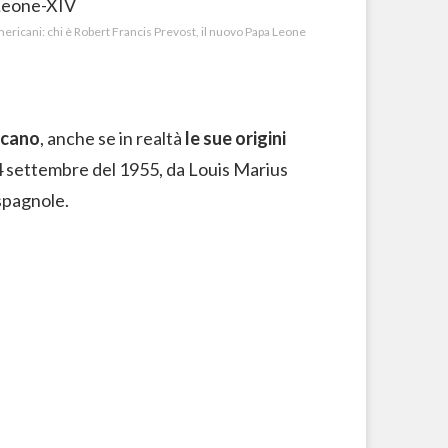
americani: chi è Robert Francis Prevost, il nuovo Papa Leone
ricano
, anche se in realtà
le sue origini
 14 settembre del 1955, da Louis Marius
 spagnole.