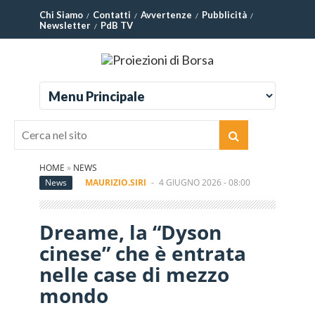
Chi Siamo
Contatti
Avvertenze
Pubblicità
Newsletter
PdB TV
HOME
»
NEWS
News
MAURIZIO.SIRI
-
4 GIUGNO 2026 - 08:00
Dreame, la “Dyson
cinese” che è entrata
nelle case di mezzo
mondo