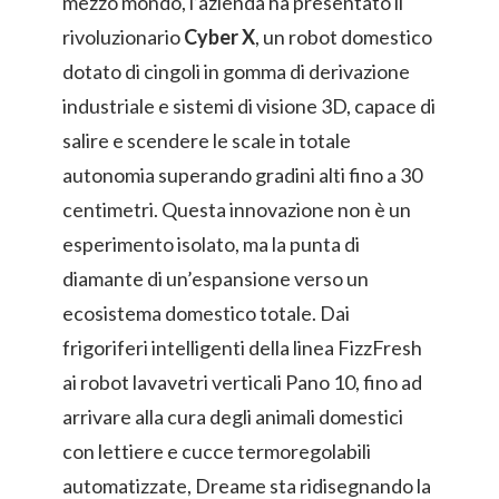
mezzo mondo, l’azienda ha presentato il
rivoluzionario
Cyber X
, un robot domestico
dotato di cingoli in gomma di derivazione
industriale e sistemi di visione 3D, capace di
salire e scendere le scale in totale
autonomia superando gradini alti fino a 30
centimetri. Questa innovazione non è un
esperimento isolato, ma la punta di
diamante di un’espansione verso un
ecosistema domestico totale. Dai
frigoriferi intelligenti della linea FizzFresh
ai robot lavavetri verticali Pano 10, fino ad
arrivare alla cura degli animali domestici
con lettiere e cucce termoregolabili
automatizzate, Dreame sta ridisegnando la